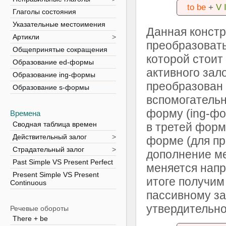
to be
+
V 
Глаголы состояния
Указательные местоимения
Данная констр
Артикли
>
преобразовать
Общепринятые сокращения
которой стоит
Образование ed-формы
активного зал
Образование ing-формы
преобразован 
Образование s-формы
вспомогательн
форму (ing-фо
Времена
Сводная таблица времен
в третей форм
Действительный залог
>
форме (для пр
Страдательный залог
>
дополнение ме
Past Simple VS Present Perfect
меняется напр
Present Simple VS Present
итоге получим
Continuous
пассивному за
утвердительн
Речевые обороты
There + be