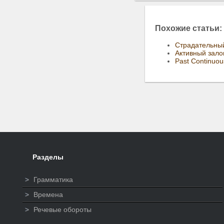
Похожие статьи:
Страдательный
Активный зало
Past Continuou
Разделы
>
Грамматика
>
Времена
>
Речевые обороты