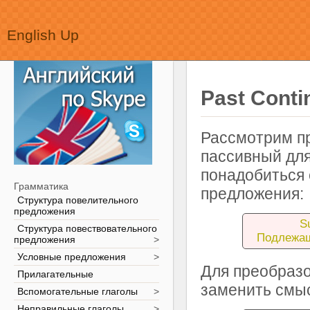
English Up
Past Cont
Рассмотрим пр
пассивный дл
понадобиться 
Грамматика
предложения:
Структура повелительного
предложения
S
Структура повествовательного
Подлежа
предложения
>
Условные предложения
>
Для преобраз
Прилагательные
заменить смыс
Вспомогательные глаголы
>
Неправильные глаголы
>