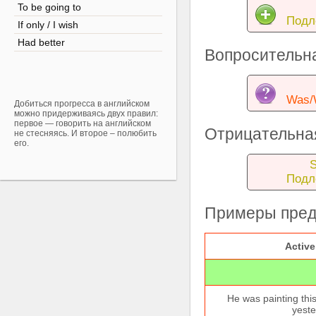
To be going to
Подл
If only / I wish
Had better
Вопросительн
Was/
Добиться прогресса в английском
можно придерживаясь двух правил:
первое — говорить на английском
Отрицательна
не стесняясь. И второе – полюбить
его.
S
Подл
Примеры пред
Active
He was painting this
yeste