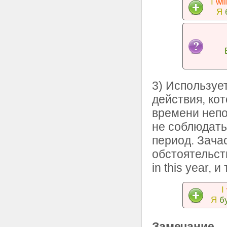
I
wil
Я
3) Используе
действия, ко
времени непо
не соблюдать
период. Зача
обстоятельства 
in this year, и 
I
Я
б
Замечание