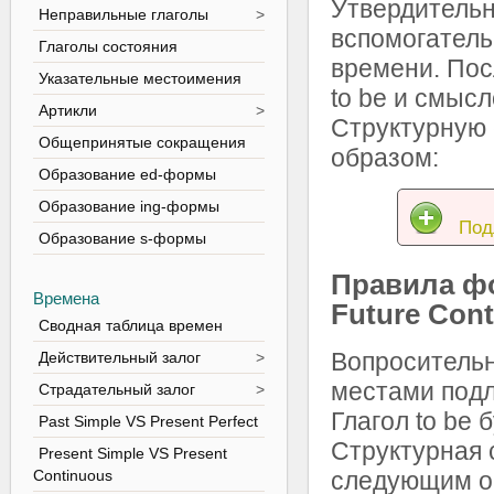
Утвердитель
Неправильные глаголы
>
вспомогатель
Глаголы состояния
времени. Пос
Указательные местоимения
to be и смысл
Артикли
>
Структурную
Общепринятые сокращения
образом:
Образование ed-формы
Образование ing-формы
Под
Образование s-формы
Правила ф
Времена
Future Con
Сводная таблица времен
Вопросительн
Действительный залог
>
местами подл
Страдательный залог
>
Глагол to be 
Past Simple VS Present Perfect
Структурная 
Present Simple VS Present
Continuous
следующим о