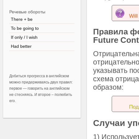
Речевые обороты
Will
There + be
To be going to
Правила ф
If only / I wish
Future Con
Had better
Отрицательн
отрицательно
указывать по
Добиться прогресса в английском
схема отриц
можно придерживаясь двух правил:
образом:
первое — говорить на английском
не стесняясь. И второе – полюбить
его.
Под
Случаи уп
1) Используе