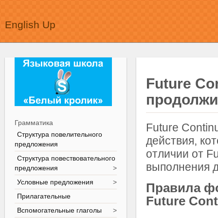
English Up
Future Co
продолжи
Грамматика
Future Conti
Структура повелительного
действия, ко
предложения
отличии от F
Структура повествовательного
выполнения д
предложения
>
Условные предложения
>
Правила ф
Прилагательные
Future Con
Вспомогательные глаголы
>