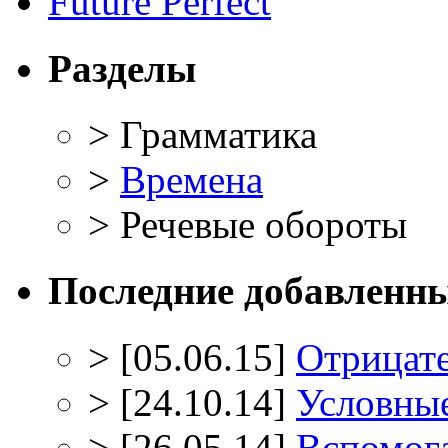
Future Perfect
Разделы
>
Грамматика
>
Времена
>
Речевые обороты
Последние добавленны
>
[05.06.15]
Отрицат
>
[24.10.14]
Условны
>
[26.05.14]
Вспомога