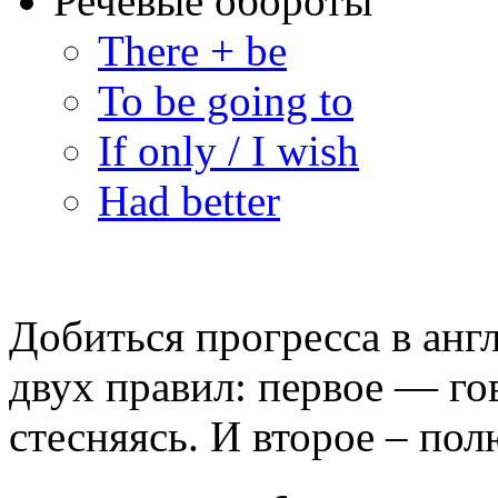
Речевые обороты
There + be
To be going to
If only / I wish
Had better
Добиться прогресса в ан
двух правил: первое — го
стесняясь. И второе – пол