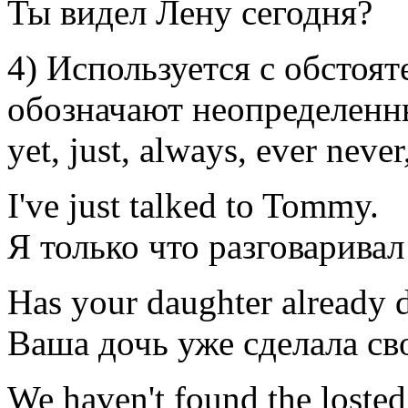
Ты
видел
Лену
сегодня
?
4) Используется с обстоя
обозначают неопределенны
yet, just, always, ever never,
I
'
ve
just
talked
to Tommy
.
Я
только что
разговаривал
Has
your daughter
already
Ваша дочь
уже
сделала
св
We
have
n't
found
the loste