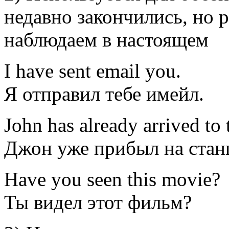
недавно закончились, но 
наблюдаем в настоящем
I
have
sent
email you
.
Я
отправил
тебе имейл
.
John
has
already
arrived
to 
Джон
уже
прибыл
на ста
Have
you
seen
this movie
?
Ты
видел
этот фильм
?