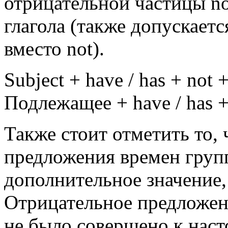
отрицательной частицы no
глагола (также допускаетс
вместо not).
Subject
+
have / has
+
not
Подлежащее
+
have / has
Также стоит отметить то,
предложения времен групп
дополнительное значение, 
Отрицательное предложени
не было совершено к наст