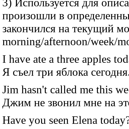
3) Используется для опис
произошли в определенны
закончился на текущий мом
morning/afternoon/week/mo
I
have
ate
a three apples
tod
Я
съел
три яблока
сегодня
Jim
has
n't
called
me
this w
Джим
не
звонил
мне
на э
Have
you
seen
Elena
today