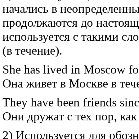
начались в неопределенн
продолжаются до настоящ
используется с такими слов
(в течение).
She
has
lived
in Moscow
fo
Она
живет
в Москве
в теч
They
have
been
friends
sin
Они
дружат
с тех пор, ка
2) Используется для обоз